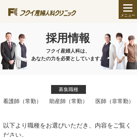
toggl
navig
メニュー
採用情報
フクイ産婦人科は、
あなたの力を必要としています。
募集職種
看護師（常勤）
助産師（常勤）
医師（非常勤）
以下より職種をお選びいただき、内容をご覧く
ださい。