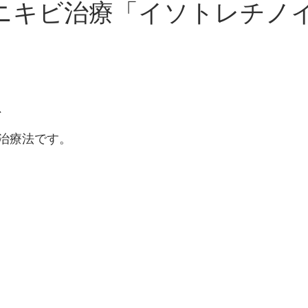
ニキビ治療「イソトレチノ
、
治療法です。