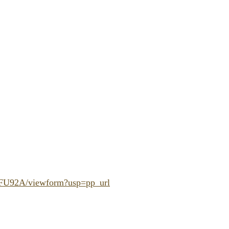
FU92A/
viewform?usp=pp_url