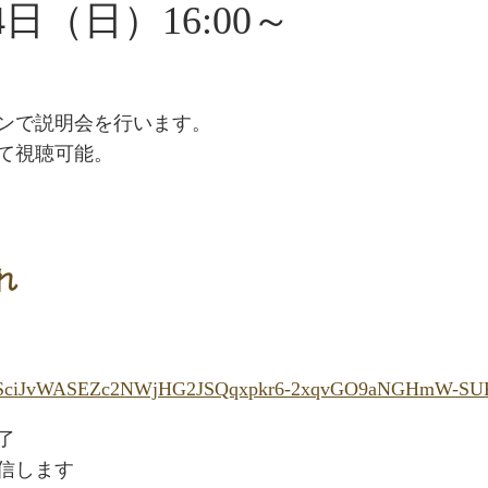
日（日）16:00～
ンで説明会を行います。
て視聴可能。
れ
SciJvWASEZc2NWjHG2JSQqx
pkr6-2xqvGO9aNGHmW-SU
了
信します